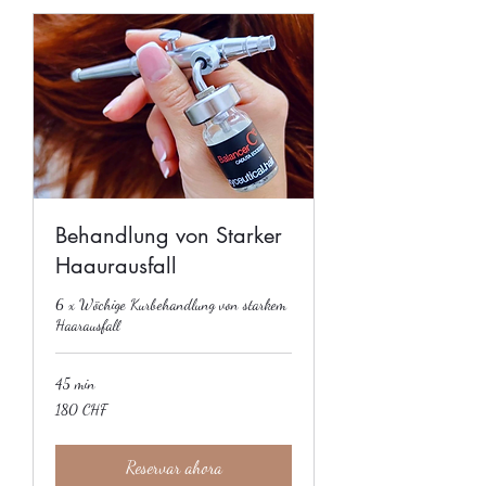
Behandlung von Starker
Haaurausfall
6 x Wöchige Kurbehandlung von starkem
Haarausfall
45 min
180
180 CHF
francos
suizos
Reservar ahora