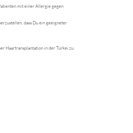
Patienten mit einer Allergie gegen
herzustellen, dass Du ein geeigneter
r Haartransplantation in der Türkei zu