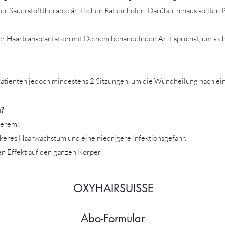
r Sauerstofftherapie ärztlichen Rat einholen. Darüber hinaus sollten 
ner Haartransplantation mit Deinem behandelnden Arzt sprichst, um sic
tienten jedoch mindestens 2 Sitzungen, um die Wundheilung nach eine
n?
derem:
ärkeres Haarwachstum und eine niedrigere Infektionsgefahr.
n Effekt auf den ganzen Körper.
OXYHAIRSUISSE
Abo-Formular