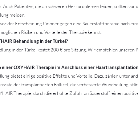
. Auch Patienten, die an schweren Herzproblemen leiden, sollten vor de
dlung meiden.
Du vor der Entscheidung für oder gegen eine Sauerstofftherapie nach ei
 möglichen Risiken und Vorteile der Therapie kennst.
HAIR Behandlung in der Türkei?
ng in der Türkei kostet 200 € pro Sitzung. Wir empfehlen unseren Pa
le einer OXYHAIR Therapie im Anschluss einer Haartransplantatio
g bietet einige positive Effekte und Vorteile. Dazu zählen unter an
srate der transplantierten Follikel, die verbesserte Wundheilung, st
AIR Therapie, durch die erhöhte Zufuhr an Sauerstoff, einen positive