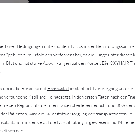
 hyperbaren Bedingungen mit erhöhtem Druck in der Behandlungskamm
 maßgeblich zum Erfolg des Verfahrens bei, da die Lunge unter diesen
n im Blut und hat starke Auswirkungen auf den Körper. Die OXYHAIR T
.
stum in die Bereiche mit
Haarausfall
implantiert. Der Vorgang unterbri
ne verbundene Kapillare – eingesetzt. In den ersten Tagen nach der Tra
der neuen Region aufzunehmen. Dabei überleben jedoch rund 30% der ve
r Patienten, wird die Sauerstoffversorgung der transplantierten Foll
nsplantation, in der sie auf die Durchblutung angewiesen sind. Mit ei
zielt werden.