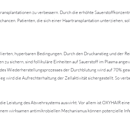
ansplantationen zu verbessern. Durch die erhöhte Sauerstoffkonzentra
ancen. Patienten, die sich einer Haartransplantation unterziehen, soll
ierten, hyperbaren Bedingungen. Durch den Druckanstieg und der Rei
en zu sichern, sind follikuläre Einheiten auf Sauerstoff im Plasma an
eit des Wiederherstellungsprozesses der Durchblutung wird auf 70% ges
eg wird die Aufrechterhaltung der Zellaktivität sichergestellt. So ver
uf die Leistung des Abwehrsystems auswirkt. Vor allem ist OXYHAIR ein
inem wirksamen antimikrobiellen Mechanismus können potenzielle Inf