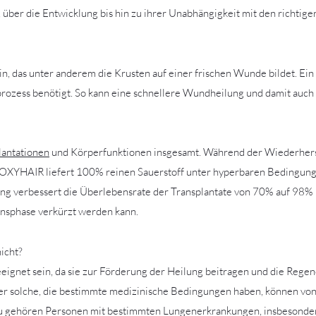
, über die Entwicklung bis hin zu ihrer Unabhängigkeit mit den richti
ein, das unter anderem die Krusten auf einer frischen Wunde bildet. Ei
rozess benötigt. So kann eine schnellere Wundheilung und damit auch
lantationen
und Körperfunktionen insgesamt. Während der Wiederherst
OXYHAIR liefert 100% reinen Sauerstoff unter hyperbaren Bedingungen
ng verbessert die Überlebensrate der Transplantate von 70% auf 98% 
onsphase verkürzt werden kann.
icht?
ignet sein, da sie zur Förderung der Heilung beitragen und die Regene
er solche, die bestimmte medizinische Bedingungen haben, können von 
Dazu gehören Personen mit bestimmten Lungenerkrankungen, insbesonder