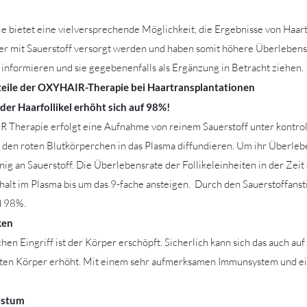
bietet eine vielversprechende Möglichkeit, die Ergebnisse von Haartr
ser mit Sauerstoff versorgt werden und haben somit höhere Überlebensch
formieren und sie gegebenenfalls als Ergänzung in Betracht ziehen.
teile der OXYHAIR-Therapie bei Haartransplantationen
der Haarfollikel erhöht sich auf 98%!
Therapie erfolgt eine Aufnahme von reinem Sauerstoff unter kontroll
n den roten Blutkörperchen in das Plasma diffundieren. Um ihr Überleb
nig an Sauerstoff. Die Überlebensrate der Follikeleinheiten in der Z
halt im Plasma bis um das 9-fache ansteigen. Durch den Sauerstoffansti
d 98%.
ken
hen Eingriff ist der Körper erschöpft. Sicherlich kann sich das auch a
amten Körper erhöht. Mit einem sehr aufmerksamen Immunsystem und e
hstum