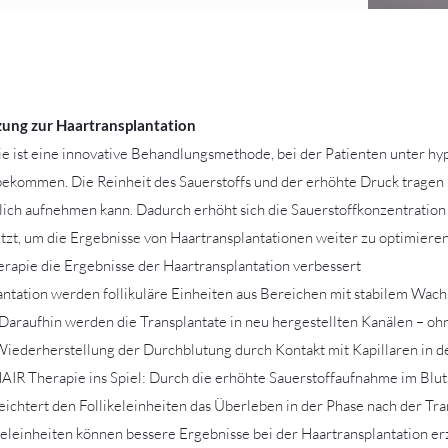
zung zur Haartransplantation
 ist eine innovative Behandlungsmethode, bei der Patienten unter
bekommen. Die Reinheit des Sauerstoffs und der erhöhte Druck tragen
lich aufnehmen kann. Dadurch erhöht sich die Sauerstoffkonzentratio
zt, um die Ergebnisse von Haartransplantationen weiter zu optimieren
apie die Ergebnisse der Haartransplantation verbessert
antation werden follikuläre Einheiten aus Bereichen mit stabilem Wach
. Daraufhin werden die Transplantate in neu hergestellten Kanälen – oh
 Wiederherstellung der Durchblutung durch Kontakt mit Kapillaren in 
R Therapie ins Spiel: Durch die erhöhte Sauerstoffaufnahme im Blut de
eichtert den Follikeleinheiten das Überleben in der Phase nach der Tra
ikeleinheiten können bessere Ergebnisse bei der Haartransplantation er