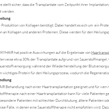
stellt sicher, dass die Transplantate vom Zeitpunkt ihrer Implantation
t werden.
eilung
ie Produktion von Kollagen benötigt. Dabei handelt es sich um ein Prot
n an Kollagen und anderen Proteinen. Diese werden für den Heilungsp
YHAIR hat positive Auswirkungen auf die Ergebnisse von
Haartransp
lerweise etwa 30% der Transplantate aufgrund von Sauerstoffmangel. 
Sauerstoffversorgung während der Wiederherstellung der Blutversorgu
ein wichtiges Protein für den Heilungsprozess, wodurch die Regenerati
ndlung
IR Behandlung nach einer Haartransplantation geeignet und für wen n
fftherapie nach einer Haartransplantation kann für viele Patienten gee
sbesondere Patienten mit schlechter Durchblutung, ältere Patienten od
inige Fälle, in denen eine Sauerstofftherapie nicht empfohlen wird. 