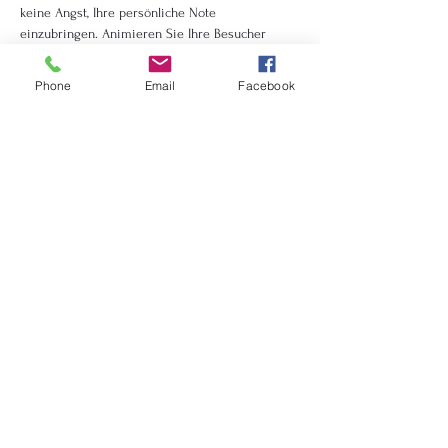
keine Angst, Ihre persönliche Note 
einzubringen. Animieren Sie Ihre Besucher 
dazu, sich anzumelden, zu- oder abzusagen oder 
ein Ticket zu kaufen, um sich einen Platz zu 
Phone
Email
Facebook
sichern.
Ennek az eseménynek van csoportja. Ha
regisztráltál az eseményre, csatlakozhatsz a
csoporthoz.
7 frissítés a csoportban
Esemény megosztása