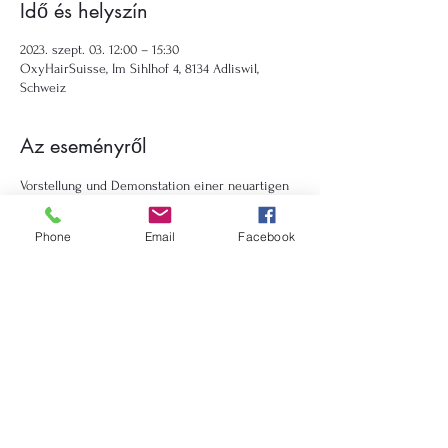
Idő és helyszín
2023. szept. 03. 12:00 – 15:30
OxyHairSuisse, Im Sihlhof 4, 8134 Adliswil,
Schweiz
Az eseményről
Vorstellung und Demonstation einer neuartigen 
Trichologische-Behandlung für das 
Haarwachstum mittels Sauerstofftherapie. 
Phone
Email
Facebook
Esemény megosztása