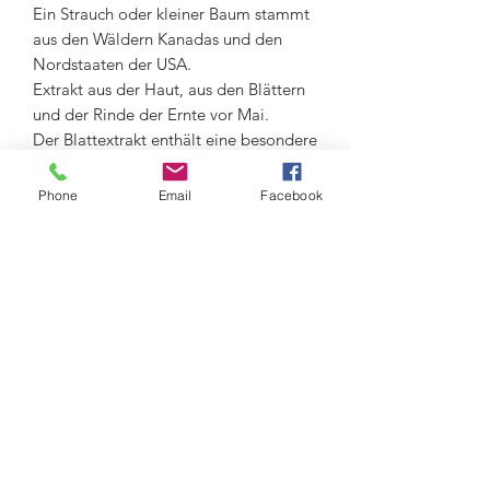
Ein Strauch oder kleiner Baum stammt
aus den Wäldern Kanadas und den
Nordstaaten der USA.
Extrakt aus der Haut, aus den Blättern
und der Rinde der Ernte vor Mai.
Der Blattextrakt enthält eine besondere
Klasse von Glycosyl.
Die Rinde enthält Gallussäure mit
Phone
Email
Facebook
einem hohen Gerbstoffgehalt.
Verwenden Sie es für externe Gesichter
als straffendes und narbenbildendes
aktives Gewebe. Sehr oft
intern verwendet werden. Es strafft
Venen und Venen.
Amamelidwasser aus Hamamelis
Virginiana ist reich an Flavonoiden,
Phenolen, Schleimstoffen, Terickölen,
Tanninen und Gallussäure, die die Haut
verbessern Mikrozirkulation der Haut,