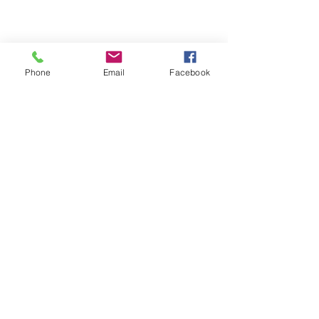
Phone
Email
Facebook
OXYHAIRSUISSE
Abo-Formular
Absenden
sales@oxyhairsuisse.com
WhatsApp
+41 76 366 26 35