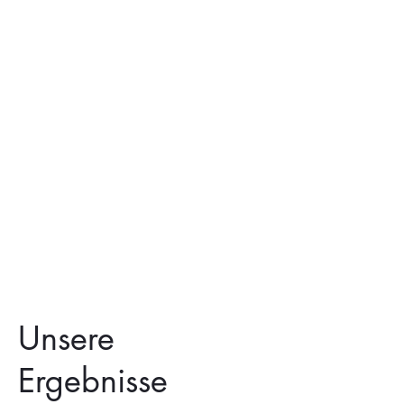
Unsere
Ergebnisse