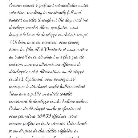
Anavar causes significant intracellular water 
retention, resulting in constantly full and 
pumped muscles throughout the day, machine 
développé couché. Alors, que faites-vous 
lorsque le banc de développé couché est occupé 
? Eh bien, avec ces exercices, vous pouvez 
éviter les files d&#39;attente et vous mettre 
au travail en construisant une plus grande 
poitrine, avec ces alternatives efficaces de 
développé couché. Alternatives au développé 
couché 1. Egalement, vous pouvez aussi 
pratiquer le développé couché haltère incliné. 
Nous avons publié un article complet 
concernant le développé couché haltère incliné. 
Ce banc de développé couché professionnel 
vous permettra d&#39;effectuer votre 
exercice préféré en toute sécurité. Votre bench 
press dispose de chandelles réglables en 
hauteur sur 6 positions. Les supports de 