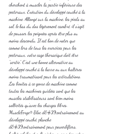
cherchent à muscler la partie inférieure des 
pectoraux. Exécution du développé couché à la 
machine. Allongé sur la machine, les pieds au 
sol, le bas du dos légèrement cambré, il s’agit 
de pousser les poignées après être plus ou 
moins descendu. Il est bon de noter que 
comme lors de tous les exercices pour les 
pectoraux, votre cage thoracique doit être 
“sortie”. C’est une bonne alternative au 
développé couché à la barre ou aux haltères 
moins traumatisant pour les articulations. 
Les limites à ce genre de machine comme 
toutes les machines guidées sont que les 
muscles stabilisateurs sont bien moins 
sollicités qu’avec les charges libres. 
MuscleForge® Bloc d&#39;entraînement au 
développé couché, planche 
d&#39;entraînement pour powerlifters, 
haltérophiles et culturistes, augmentez votre 