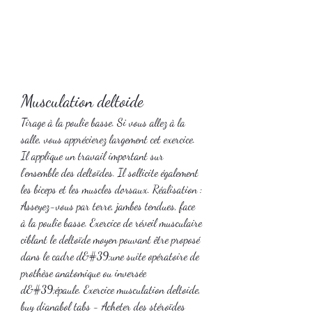
Musculation deltoide
Tirage à la poulie basse. Si vous allez à la 
salle, vous apprécierez largement cet exercice. 
Il applique un travail important sur 
l’ensemble des deltoïdes. Il sollicite également 
les biceps et les muscles dorsaux. Réalisation : 
Asseyez-vous par terre, jambes tendues, face 
à la poulie basse. Exercice de réveil musculaire 
ciblant le deltoïde moyen pouvant être proposé 
dans le cadre d&#39;une suite opératoire de 
prothèse anatomique ou inversée 
d&#39;épaule. Exercice musculation deltoide, 
buy dianabol tabs - Acheter des stéroïdes 