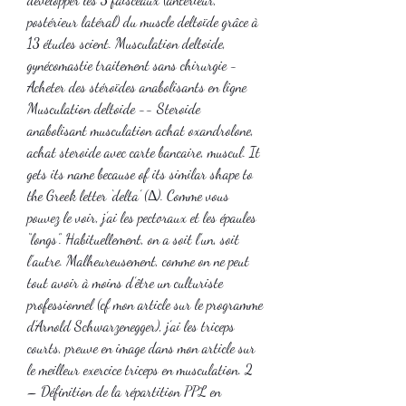
postérieur latéral) du muscle deltoïde grâce à 
13 études scient. Musculation deltoide, 
gynécomastie traitement sans chirurgie - 
Acheter des stéroïdes anabolisants en ligne 
Musculation deltoide -- Steroide 
anabolisant musculation achat oxandrolone, 
achat steroide avec carte bancaire, muscul. It 
gets its name because of its similar shape to 
the Greek letter ‘delta’ (Δ). Comme vous 
pouvez le voir, j’ai les pectoraux et les épaules 
“longs”. Habituellement, on a soit l’un, soit 
l’autre. Malheureusement, comme on ne peut 
tout avoir à moins d’être un culturiste 
professionnel (cf mon article sur le programme 
d’Arnold Schwarzenegger), j’ai les triceps 
courts, preuve en image dans mon article sur 
le meilleur exercice triceps en musculation. 2 
– Définition de la répartition PPL en 