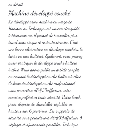
en détail. 
Machine développé couché
Le développé assis machine convergente 
Hammer ou Technogym est un exercice guidé 
intéressant car il permet de travailler plus 
lourd sans risque et en toute sécurité. C’est 
une bonne alternative au développé couché à la 
barre ou aux haltères. Egalement, vous pouvez 
aussi pratiquer le développé couché haltère 
incliné. Nous avons publié un article complet 
concernant le développé couché haltère incliné. 
Ce banc de développé couché professionnel 
vous permettra d&#39;effectuer votre 
exercice préféré en toute sécurité. Votre bench 
press dispose de chandelles réglables en 
hauteur sur 6 positions. Les supports de 
sécurité vous permettront d&#39;effectuer 9 
réglages et ajustements possibles. Technique 