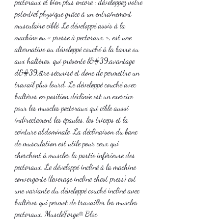
pectoraux et bien plus encore : développez votre 
potentiel physique grâce à un entraînement 
musculaire ciblé. Le développé assis à la 
machine ou « presse à pectoraux », est une 
alternative au développé couché à la barre ou 
aux haltères, qui présente l&#39;avantage 
d&#39;être sécurisé et donc de permettre un 
travail plus lourd. Le développé couché avec 
haltères en position déclinée est un exercice 
pour les muscles pectoraux qui cible aussi 
indirectement les épaules, les triceps et la 
ceinture abdominale. La déclinaison du banc 
de musculation est utile pour ceux qui 
cherchent à muscler la partie inférieure des 
pectoraux. Le développé incliné à la machine 
convergente (leverage incline chest press) est 
une variante du développé couché incliné avec 
haltères qui permet de travailler les muscles 
pectoraux. MuscleForge® Bloc 