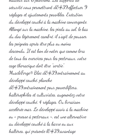
sécurité vous permettront d&#39;effectuer 9 
réglages et ajustements possibles. Exécution 
du développé couché à la machine convergente. 
Allongé sur la machine, les pieds au sol, le bas 
du dos légèrement cambré, il s’agit de pousser 
les poignées après être plus ou moins 
descendu. Il est bon de noter que comme lors 
de tous les exercices pour les pectoraux, votre 
cage thoracique doit être “sortie”. 
MuscleForge® Bloc d&#39;entraînement au 
développé couché, planche 
d&#39;entraînement pour powerlifters, 
haltérophiles et culturistes, augmentez votre 
développé couché, 4 réglages. Ou livraison 
accélérée mar. Le développé assis à la machine 
ou « presse à pectoraux », est une alternative 
au développé couché à la barre ou aux 
haltères, qui présente l&#39;avantage 