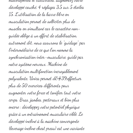
développé couché, 4 réglages 3,5 sur 5 étoiles 
15. L’utilisation de la barre libre en 
musculation permet de solliciter plus de 
muscles en simultané car le caractère non-
guidée oblige à un effort de stabilisation, 
autrement dit, nous assurons le “guidage” par 
l’intermédiaire de ce que l’on nomme la 
synchronisation inter-musculaire, guidé par 
notre système nerveux. Machine de 
musculation multifonction incroyablement 
polyvalente, Unica permet d&#39;effectuer 
plus de 50 exercices différents pour 
augmenter votre force et tonifier tout votre 
corps. Bras, jambes, pectoraux et bien plus 
encore : développez votre potentiel physique 
grâce à un entraînement musculaire ciblé. Le 
développé incliné à la machine convergente 
(leverage incline chest press) est une variante 