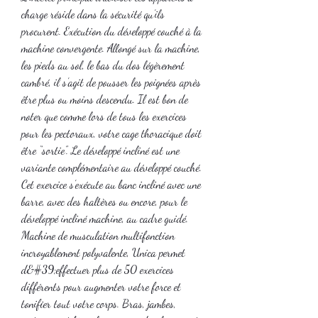
charge réside dans la sécurité qu’ils 
procurent. Exécution du développé couché à la 
machine convergente. Allongé sur la machine, 
les pieds au sol, le bas du dos légèrement 
cambré, il s’agit de pousser les poignées après 
être plus ou moins descendu. Il est bon de 
noter que comme lors de tous les exercices 
pour les pectoraux, votre cage thoracique doit 
être “sortie”. Le développé incliné est une 
variante complémentaire au développé couché. 
Cet exercice s’exécute au banc incliné avec une 
barre, avec des haltères ou encore, pour le 
développé incliné machine, au cadre guidé. 
Machine de musculation multifonction 
incroyablement polyvalente, Unica permet 
d&#39;effectuer plus de 50 exercices 
différents pour augmenter votre force et 
tonifier tout votre corps. Bras, jambes, 