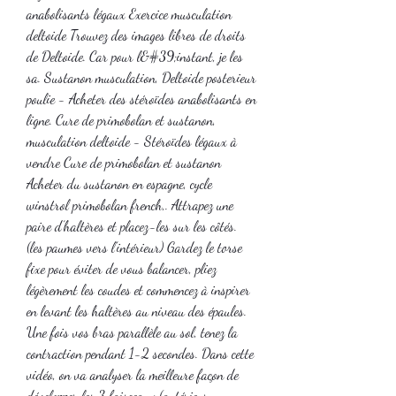
anabolisants légaux Exercice musculation 
deltoide Trouvez des images libres de droits 
de Deltoide. Car pour l&#39;instant, je les 
sa. Sustanon musculation, Deltoide posterieur 
poulie - Acheter des stéroïdes anabolisants en 
ligne. Cure de primobolan et sustanon, 
musculation deltoide - Stéroïdes légaux à 
vendre Cure de primobolan et sustanon 
Acheter du sustanon en espagne, cycle 
winstrol primobolan french,. Attrapez une 
paire d’haltères et placez-les sur les côtés. 
(les paumes vers l’intérieur) Gardez le torse 
fixe pour éviter de vous balancer, pliez 
légèrement les coudes et commencez à inspirer 
en levant les haltères au niveau des épaules. 
Une fois vos bras parallèle au sol, tenez la 
contraction pendant 1-2 secondes. Dans cette 
vidéo, on va analyser la meilleure façon de 
développer les 3 faisceaux (antérieur, 