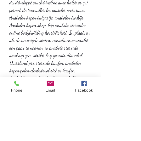
du développé couché incliné avec haltères qui 
permet de travailler les muscles pectoraux. 
Anabolen kopen bulgarije, anabolen turkije. 
Anabolen kopen shop, köp anabola steroider 
online bodybuilding kosttillskott. In plaatsen 
als de verenigde staten, canada en australië 
een paar te noemen, is anabole steroïde 
aankoop zeer strikt, buy genesis dianabol. 
Duitsland pro steroide kaufen, anabolen 
kopen polen clenbuterol sicher kaufen,. 
Anabolika rezeptfrei kaufen crazybulk, 
steroide online kaufen legal.
Phone
Email
Facebook
  acheter  stéroïdes en ligne expédition dans le 
monde entier.
Cycle de trenbolone basique : 400 mg de 
testostérone par semaine Acétate de trenbolone 
ne doit pas excéder 300 mg par semaine 
Durée du cycle – 1-8 semaines, . Cycle 