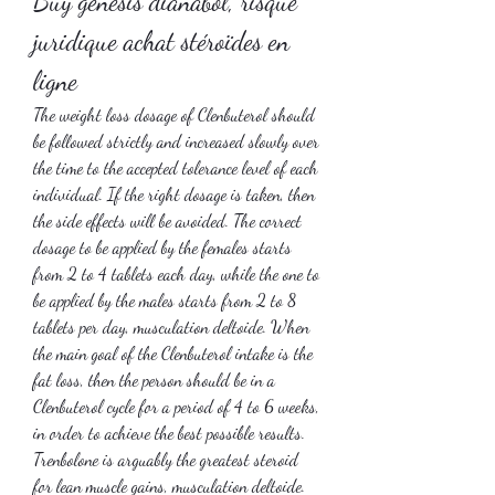
Buy genesis dianabol, risque 
juridique achat stéroïdes en 
ligne
The weight loss dosage of Clenbuterol should 
be followed strictly and increased slowly over 
the time to the accepted tolerance level of each 
individual. If the right dosage is taken, then 
the side effects will be avoided. The correct 
dosage to be applied by the females starts 
from 2 to 4 tablets each day, while the one to 
be applied by the males starts from 2 to 8 
tablets per day, musculation deltoide. When 
the main goal of the Clenbuterol intake is the 
fat loss, then the person should be in a 
Clenbuterol cycle for a period of 4 to 6 weeks, 
in order to achieve the best possible results.
Trenbolone is arguably the greatest steroid 
for lean muscle gains, musculation deltoide.