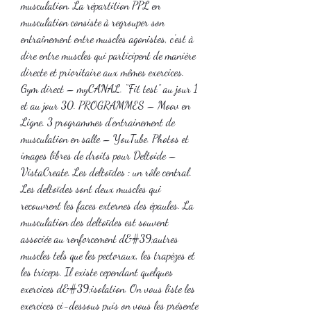
musculation. La répartition PPL en 
musculation consiste à regrouper son 
entraînement entre muscles agonistes, c’est à 
dire entre muscles qui participent de manière 
directe et prioritaire aux mêmes exercices. 
Gym direct – myCANAL. “Fit test” au jour 1 
et au jour 30. PROGRAMMES – Moov en 
Ligne. 3 programmes d’entrainement de 
musculation en salle – YouTube. Photos et 
images libres de droits pour Deltoide – 
VistaCreate. Les deltoïdes : un rôle central. 
Les deltoïdes sont deux muscles qui 
recouvrent les faces externes des épaules. La 
musculation des deltoïdes est souvent 
associée au renforcement d&#39;autres 
muscles tels que les pectoraux, les trapèzes et 
les triceps. Il existe cependant quelques 
exercices d&#39;isolation. On vous liste les 
exercices ci-dessous puis on vous les présente 