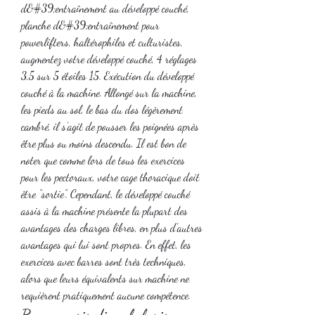
d&#39;entraînement au développé couché, 
planche d&#39;entraînement pour 
powerlifters, haltérophiles et culturistes, 
augmentez votre développé couché, 4 réglages 
3,5 sur 5 étoiles 15. Exécution du développé 
couché à la machine. Allongé sur la machine, 
les pieds au sol, le bas du dos légèrement 
cambré, il s’agit de pousser les poignées après 
être plus ou moins descendu. Il est bon de 
noter que comme lors de tous les exercices 
pour les pectoraux, votre cage thoracique doit 
être “sortie”. Cependant, le développé couché 
assis à la machine présente la plupart des 
avantages des charges libres, en plus d’autres 
avantages qui lui sont propres. En effet, les 
exercices avec barres sont très techniques, 
alors que leurs équivalents sur machine ne 
requièrent pratiquement aucune compétence. 