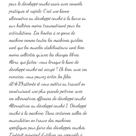
pour le développé couché assis avec conseils 
pratiques et rapide. C’est une bonne 
alternative au développé couché à la barre ou 
aux haltères moins traumatisant pour les 
articulations. Les limites à ce genre de 
machine comme toutes les machines guidées 
sont que les muscles stabilisateurs sont bien 
moins sollicités qu’avec les charges libres. 
Alors, que faites-vous lorsque le banc de 
développé couché est occupé ? Eh bien, avec ces 
exercices, vous pouvez éviter les files 
d&#39;attente et vous mettre au travail en 
construisant une plus grande poitrine, avec 
ces alternatives efficaces de développé couché. 
Alternatives au développé couché 1. Développé 
couché à la machine; Dans certaines salles de 
musculation on trouve des machines 
spécifiques pour faire des développés couchés. 
L’intérêt principal d’utiliser ces appareils à 