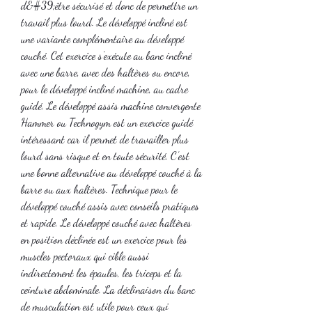
d&#39;être sécurisé et donc de permettre un 
travail plus lourd. Le développé incliné est 
une variante complémentaire au développé 
couché. Cet exercice s’exécute au banc incliné 
avec une barre, avec des haltères ou encore, 
pour le développé incliné machine, au cadre 
guidé. Le développé assis machine convergente 
Hammer ou Technogym est un exercice guidé 
intéressant car il permet de travailler plus 
lourd sans risque et en toute sécurité. C’est 
une bonne alternative au développé couché à la 
barre ou aux haltères. Technique pour le 
développé couché assis avec conseils pratiques 
et rapide. Le développé couché avec haltères 
en position déclinée est un exercice pour les 
muscles pectoraux qui cible aussi 
indirectement les épaules, les triceps et la 
ceinture abdominale. La déclinaison du banc 
de musculation est utile pour ceux qui 