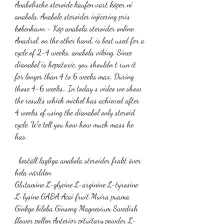
Anabolische steroide kaufen vart köper ni 
anabola, Anabole steroider injicering pris 
københavn - Köp anabola steroider online. 
Anadrol, on the other hand, is best used for a 
cycle of 2-4 weeks, anabola viking. Since 
dianabol is hepatoxic, you shouldn t run it 
for longer than 4 to 6 weeks max. During 
those 4-6 weeks,. In today s video we show 
the results which michel has achieved after 
4 weeks of using the dianabol only steroid 
cycle. We tell you how how much mass he 
has.
  beställ lagliga anabola steroider frakt över 
hela världen.
Glutamine L-glycine L-arginine L-tyrosine 
L-lysine GABA Acai fruit Muira puama 
Ginkgo biloba Ginseng Magnesium Swedish 
flower pollen Anterior pituitary powder L-