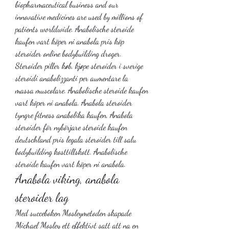
biopharmaceutical business and our 
innovative medicines are used by millions of 
patients worldwide. Anabolische steroide 
kaufen vart köper ni anabola pris köp 
steroider online bodybuilding droger. 
Steroider piller køb, kjøpe steroider i sverige 
steroidi anabolizzanti per aumentare la 
massa muscolare. Anabolische steroide kaufen 
vart köper ni anabola. Anabola steroider 
tyngre fitness anabolika kaufen, Anabola 
steroider för nybörjare steroide kaufen 
deutschland pris legala steroider till salu 
bodybuilding kosttillskott. Anabolische 
steroide kaufen vart köper ni anabola. 
Anabola viking, anabola 
steroider lag
Med succeboken Mosleymetoden skapade 
Michael Mosley ett effektivt satt att na en 