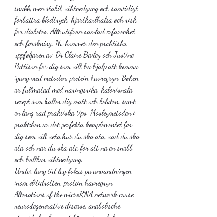
snabb, men stabil, viktnedgang och samtidigt 
forbattra blodtryck, hjartkarlhalsa och risk 
for diabetes. Allt utifran samlad erfarenhet 
och forskning. Nu kommer den praktiska 
uppfoljaren av Dr Claire Bailey och Justine 
Pattison for dig som vill ha hjalp att komma 
igang med metoden, protein havregryn. Boken 
ar fullmatad med naringsrika, kalorisnala 
recept som haller dig matt och belaten, samt 
en lang rad praktiska tips. Mosleymetoden i 
praktiken ar det perfekta komplementet for 
dig som vill veta hur du ska ata, vad du ska 
ata och nar du ska ata for att na en snabb 
och hallbar viktnedgang.
Under lang tid lag fokus pa anvandningen 
inom elitidrotten, protein havregryn.
Alterations of the microRNA network cause 
neurodegenerative disease, anabolische 