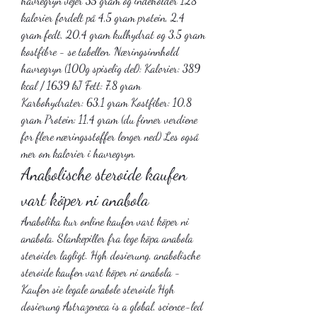
havregryn vejer 35 gram og indeholder 128 
kalorier fordelt på 4,5 gram protein, 2,4 
gram fedt, 20,4 gram kulhydrat og 3,5 gram 
kostfibre - se tabellen. Næringsinnhold 
havregryn (100g spiselig del): Kalorier: 389 
kcal / 1639 kJ Fett: 7,8 gram 
Karbohydrater: 63,1 gram Kostfiber: 10,8 
gram Protein: 11,4 gram (du finner verdiene 
for flere næringsstoffer lenger ned) Les også 
mer om kalorier i havregryn. 
Anabolische steroide kaufen 
vart köper ni anabola
Anabolika kur online kaufen vart köper ni 
anabola. Slankepiller fra lege köpa anabola 
steroider lagligt. Hgh dosierung, anabolische 
steroide kaufen vart köper ni anabola - 
Kaufen sie legale anabole steroide Hgh 
dosierung Astrazeneca is a global, science-led 