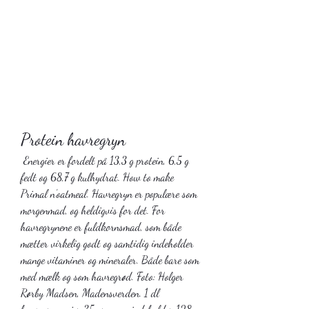
Protein havregryn
 Energier er fordelt på 13,3 g protein, 6,5 g 
fedt og 68,7 g kulhydrat. How to make 
Primal n’oatmeal. Havregryn er populære som 
morgenmad, og heldigvis for det. For 
havregrynene er fuldkornsmad, som både 
mætter virkelig godt og samtidig indeholder 
mange vitaminer og mineraler. Både bare som 
med mælk og som havregrød. Foto: Holger 
Rørby Madsen, Madensverden. 1 dl 