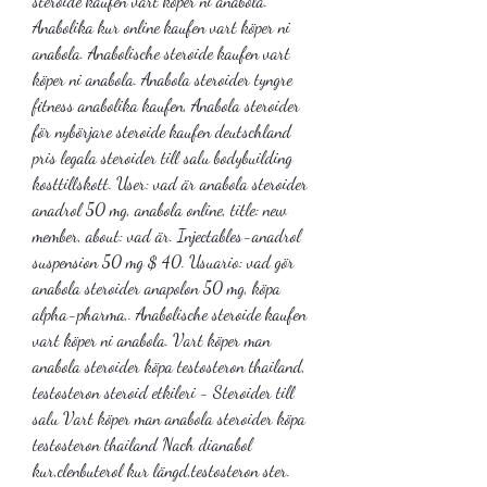
steroide kaufen vart köper ni anabola. 
Anabolika kur online kaufen vart köper ni 
anabola. Anabolische steroide kaufen vart 
köper ni anabola. Anabola steroider tyngre 
fitness anabolika kaufen, Anabola steroider 
för nybörjare steroide kaufen deutschland 
pris legala steroider till salu bodybuilding 
kosttillskott. User: vad är anabola steroider 
anadrol 50 mg, anabola online, title: new 
member, about: vad är. Injectables-anadrol 
suspension 50 mg $ 40. Usuario: vad gör 
anabola steroider anapolon 50 mg, köpa 
alpha-pharma,. Anabolische steroide kaufen 
vart köper ni anabola. Vart köper man 
anabola steroider köpa testosteron thailand, 
testosteron steroid etkileri - Steroider till 
salu Vart köper man anabola steroider köpa 
testosteron thailand Nach dianabol 
kur,clenbuterol kur längd,testosteron ster. 