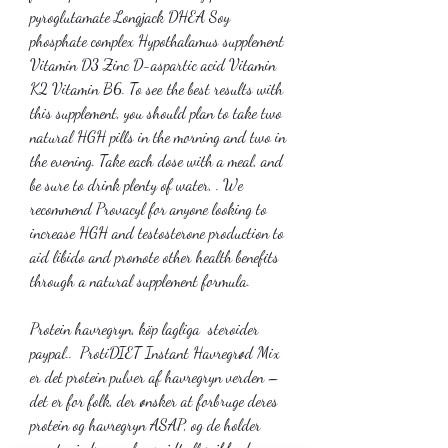
pyroglutamate Longjack DHEA Soy 
phosphate complex Hypothalamus supplement 
Vitamin D3 Zinc D-aspartic acid Vitamin 
K2 Vitamin B6. To see the best results with 
this supplement, you should plan to take two 
natural HGH pills in the morning and two in 
the evening. Take each dose with a meal, and 
be sure to drink plenty of water, . We 
recommend Provacyl for anyone looking to 
increase HGH and testosterone production to 
aid libido and promote other health benefits 
through a natural supplement formula.
Protein havregryn, köp lagliga  steroider 
paypal..  ProtiDIET Instant Havregrød Mix 
er det protein pulver af havregryn verden – 
det er for folk, der ønsker at forbruge deres 
protein og havregryn ASAP, og de holder 