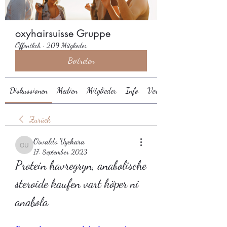
oxyhairsuisse Gruppe
Öffentlich
·
209 Mitglieder
Beitreten
Diskussionen
Medien
Mitglieder
Info
Veranstaltungen
Zurück
Osvaldo Uyehara
Osvaldo Uyehara
17. September 2023
Protein havregryn, anabolische 
steroide kaufen vart köper ni 
anabola