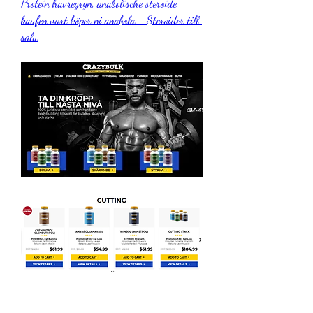
Protein havregryn, anabolische steroide 
kaufen vart köper ni anabola - Steroider till 
salu