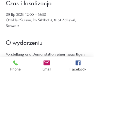
Czas i lokalizacja
09 lip 2023, 12:00 – 15:30
OxyHairSuisse, Im Sihlhof 4, 8134 Adliswil,
Schweiz
O wydarzeniu
Vorstellung und Demonstation einer neuartigen 
Trichologische-Behandlung für das 
Haarwachstum mittels Sauerstofftherapie. 
Phone
Email
Facebook
Udostępnij to wydarzenie