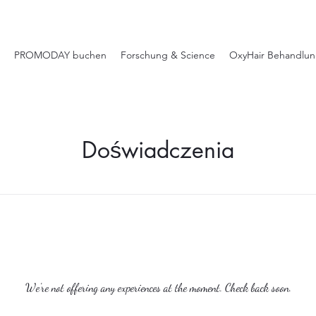
PROMODAY buchen
Forschung & Science
OxyHair Behandlu
Doświadczenia
We're not offering any experiences at the moment. Check back soon.