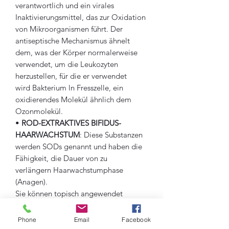
verantwortlich und ein virales
Inaktivierungsmittel, das zur Oxidation
von Mikroorganismen führt. Der
antiseptische Mechanismus ähnelt
dem, was der Körper normalerweise
verwendet, um die Leukozyten
herzustellen, für die er verwendet
wird Bakterium ln Fresszelle, ein
oxidierendes Molekül ähnlich dem
Ozonmolekül.
•
ROD-EXTRAKTIVES BIFIDUS-
HAARWACHSTUM
: Diese Substanzen
werden SODs genannt und haben die
Fähigkeit, die Dauer von zu
verlängern Haarwachstumphase
(Anagen).
Sie können topisch angewendet
werden, können aber auch oral in
Nahrungsergänzungsmitteln als
Phone
Email
Facebook
Antioxidantien verwendet werden. Es